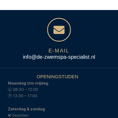
E-MAIL
info@de-zwemspa-specialist.nl
OPENINGSTIJDEN
Maandag t/m vrijdag
🕣 08:30 – 12:00
🕐 13:00 – 17:00
Zaterdag & zondag
❌ Gesloten