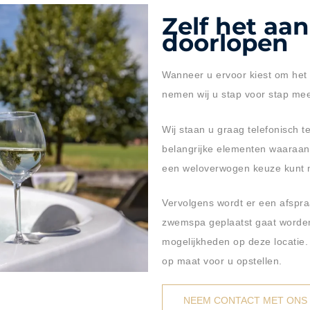
Zelf het aa
doorlopen
Wanneer u ervoor kiest om het
nemen wij u stap voor stap mee
Wij staan u graag telefonisch t
belangrijke elementen waaraa
een weloverwogen keuze kunt
Vervolgens wordt er een afspra
zwemspa geplaatst gaat word
mogelijkheden op deze locatie.
op maat voor u opstellen.
NEEM CONTACT MET ONS