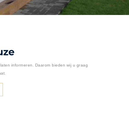
uze
 laten informeren. Daarom bieden wij u graag
aat.