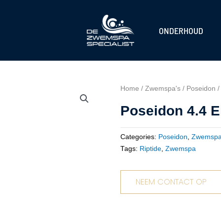
ONDERHOUD
Home
/
Zwemspa's
/
Poseidon
/
Poseidon 4.4 E
Categories:
Poseidon
,
Zwemspa
Tags:
Riptide
,
Zwemspa
NEEM CONTACT OP