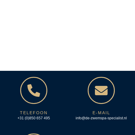
TELEFOON
E-MAIL
+31 (0)850 657 495
info@de-zwemspa-specialist.nl