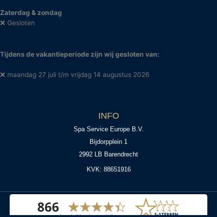
Zaterdag & zondag
❌ Gesloten
Tijdens de vakantieperiode zijn wij gesloten van:
❌ maandag 27 juli t/m vrijdag 14 augustus 2026
INFO
Spa Service Europe B.V.
Bijdorpplein 1
2992 LB Barendrecht
KVK: 88651916